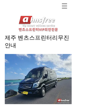
제주​ 벤츠스프린터리무진
안내