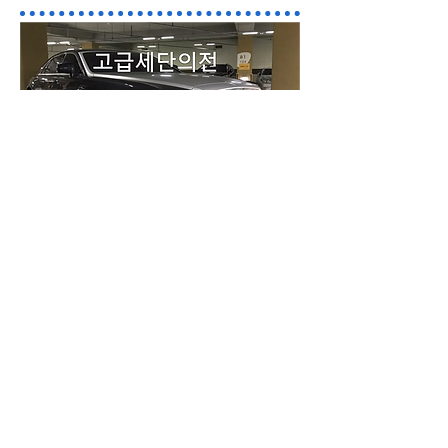
고급세단의전(차량별) 승객석2
롤스로이스고스트
벤틀리플라잉스퍼
벤츠S580마이바흐
벤츠S560 / S580
​제네시스G90세단
기업비지니스 VVIP의전수행에 주로 서비
스되는 차량들입니다.
10시간기준 수행이며 이후 오버차지 시간
당 적용됩니다.(서울 일산 분당)
지방은 원거리에 따라 의전견적이 상이합
니다.